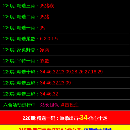
220期:精选三肖：
鸡猪猴
220期:精选二肖：
鸡猪
220期:精选一肖：
鸡
220期:精选尾数：
6.2.0.1.5
220期:家禽野兽：
家禽
220期:平特一肖：
双数
220期:精选十码：
34.46.32.23.09.28.26.27.18.29
220期:精选五码：
34.46.32.23.09
220期:精选三码：
34.46.32
六合活动进行中：
站长担保
点击投注
34
220期:精选一码：重拳出击-
-信心十足