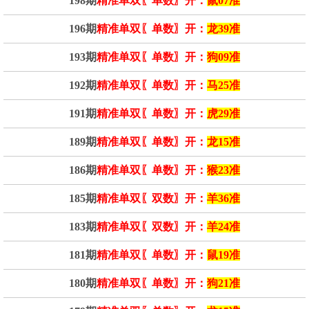
198期
精准单双〖单数〗开：
鼠07准
196期
精准单双〖单数〗开：
龙39准
193期
精准单双〖单数〗开：
狗09准
192期
精准单双〖单数〗开：
马25准
191期
精准单双〖单数〗开：
虎29准
189期
精准单双〖单数〗开：
龙15准
186期
精准单双〖单数〗开：
猴23准
185期
精准单双〖双数〗开：
羊36准
183期
精准单双〖双数〗开：
羊24准
181期
精准单双〖单数〗开：
鼠19准
180期
精准单双〖单数〗开：
狗21准