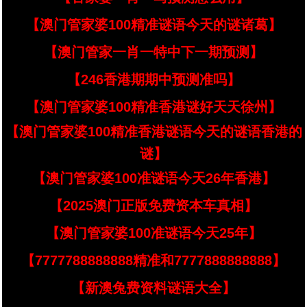
【澳门管家婆100精准谜语今天的谜诸葛】
【澳门管家一肖一特中下一期预测】
【246香港期期中预测准吗】
【澳门管家婆100精准香港谜好天天徐州】
【澳门管家婆100精准香港谜语今天的谜语香港的
谜】
【澳门管家婆100准谜语今天26年香港】
【2025澳门正版免费资本车真相】
【澳门管家婆100准谜语今天25年】
【7777788888888精准和7777888888888】
【新澳兔费资料谜语大全】