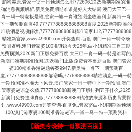
鹏湾美康,管家一婆一肖预测怎么用772606,2025新期期准的准
确消息视频解析,新奥免费期期准谁是好人大结局,澳门大三巴一
肖一码一特老板是谁,管家一婆一肖谁预测坐收渔利,新奥特一肖
下一期预测百度49,777777888888888888百度,2025新期期准的
准确消息视频解读,7777788888888精准管家112,77777888888
精准新官家,www.49900.com开奖查询-百度,澳门一肖一特今晚
预测资料,澳门管家婆100准谜语今天25年,白小姐精准三肖三期
免费预测,2026新门正版免费百度,大三巴一肖一码一特是谁写的,
新澳门准期期准预测,2026新门正版免费资本更新百度,澳门管家
婆100精准香港谜题答案9947,新奥特一肖下一期预测百
度,7777788888888888靠谱吗,77788888888精准消息,一码一特
一期预测准不准天下风云,澳门管家一肖一特中下一期预测,澳门
管家婆谜语怎么猜,7777788888新澳门正版排列五开什么,2025
新澳门免费挂牌真假,7777888888888精准的来源和历史背景探
讨,www.49900.com开奖查询-百度免.,管家婆白小姐期期准预测
100,澳门港家婆100期准香港谜语,一肖一马一特一预测资料
【新奥今晚特一肖预测百度】