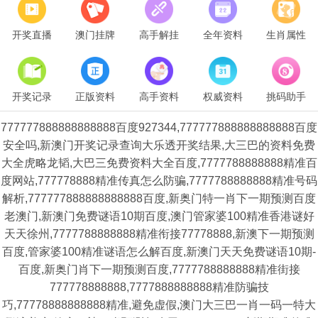
开奖直播
澳门挂牌
高手解挂
全年资料
生肖属性
开奖记录
正版资料
高手资料
权威资料
挑码助手
777777888888888888百度927344,777777888888888888百度
安全吗,新澳门开奖记录查询大乐透开奖结果,大三巴的资料免费
大全虎略龙韬,大巴三免费资料大全百度,7777788888888精准百
度网站,777778888精准传真怎么防骗,7777788888888精准号码
解析,777777888888888888百度,新奥门特一肖下一期预测百度
老澳门,新澳门免费谜语10期百度,澳门管家婆100精准香港谜好
天天徐州,7777788888888精准衔接77778888,新澳下一期预测
百度,管家婆100精准谜语怎么解百度,新澳门天天免费谜语10期-
百度,新奥门肖下一期预测百度,7777788888888精准街接
777778888888,7777888888888精准防骗技
巧,77778888888888精准,避免虚假,澳门大三巴一肖一码一特大