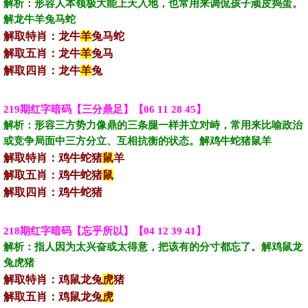
解析：‌‌形容人本领极大能上天入地，也常用来调侃孩子顽皮捣蛋。
解龙牛羊兔马蛇‌‌‌‌‌‌‌
解取特肖：龙牛
羊
兔马蛇
解取五肖：龙牛
羊
兔马
解取四肖：龙牛
羊
兔
219期红字暗码【三分鼎足】【06 11 28 45】
解析：‌‌形容三方势力像鼎的三条腿一样并立对峙，常用来比喻政治
或竞争局面中三方分立、互相抗衡的状态。解鸡牛蛇猪鼠羊‌‌‌‌‌‌‌
解取特肖：鸡牛蛇猪
鼠
羊
解取五肖：鸡牛蛇猪
鼠
解取四肖：鸡牛蛇猪
218期红字暗码【忘乎所以】【04 12 39 41】
解析：‌‌指人因为太兴奋或太得意，把该有的分寸都忘了。解鸡鼠龙
兔虎猪‌‌‌‌‌‌‌
解取特肖：鸡鼠龙兔
虎
猪
解取五肖：鸡鼠龙兔
虎