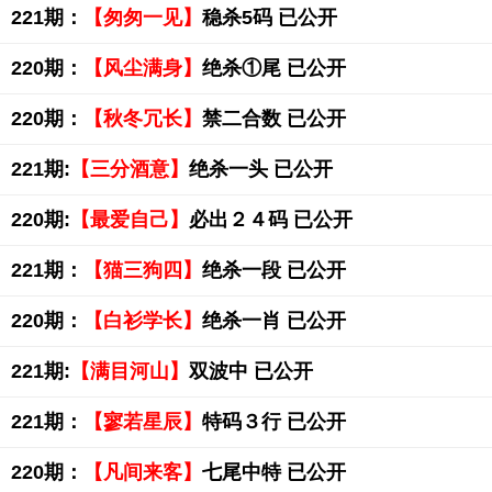
221期：
【匆匆一见】
稳杀5码 已公开
220期：
【风尘满身】
绝杀①尾 已公开
220期：
【秋冬冗长】
禁二合数 已公开
221期:
【三分酒意】
绝杀一头 已公开
220期:
【最爱自己】
必出２４码 已公开
221期：
【猫三狗四】
绝杀一段 已公开
220期：
【白衫学长】
绝杀一肖 已公开
221期:
【满目河山】
双波中 已公开
221期：
【寥若星辰】
特码３行 已公开
220期：
【凡间来客】
七尾中特 已公开