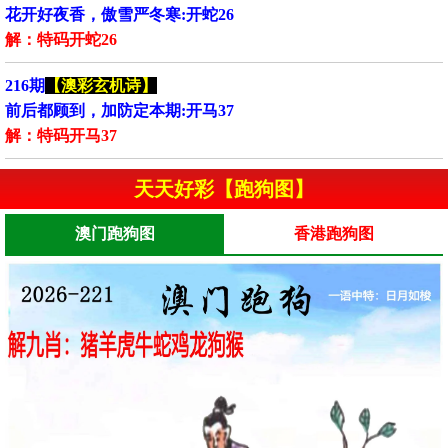
花开好夜香，傲雪严冬寒:开蛇26
解：特码开蛇26
216期
【澳彩玄机诗】
前后都顾到，加防定本期:开马37
解：特码开马37
天天好彩【跑狗图】
澳门跑狗图
香港跑狗图