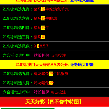
219期:澳门天天好彩AA级公开;
还等啥大胆砸
219期:精选九肖：
猪马
鼠
牛蛇鸡兔羊龙
219期:精选六肖：
猪马
鼠
牛蛇鸡
219期:精选四肖：
猪马
鼠
牛
219期:精选三肖：
猪马
鼠
219期:精选尾数：
9.
3
.8.5.7
六合活动进行中：
站长担保
点击投注
218期:澳门天天好彩AA级公开;
还等啥大胆砸
218期:精选九肖：
鸡龙猪兔
虎
牛鼠猴狗
218期:精选六肖：
鸡龙猪兔
虎
牛
六合活动进行中：
站长担保
点击投注
天天好彩【四不像中特图】