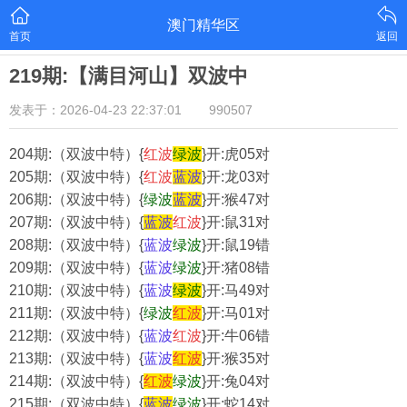
澳门精华区
首页
返回
219期:【满目河山】双波中
发表于：2026-04-23 22:37:01
990507
204期:（双波中特）{
红
波
绿
波
}开:虎05对
205期:（双波中特）{
红
波
蓝
波
}开:龙03对
206期:（双波中特）{
绿
波
蓝
波
}开:猴47对
207期:（双波中特）{
蓝
波
红
波
}开:鼠31对
208期:（双波中特）{
蓝
波
绿
波
}开:鼠19错
209期:（双波中特）{
蓝
波
绿
波
}开:猪08错
210期:（双波中特）{
蓝
波
绿
波
}开:马49对
211期:（双波中特）{
绿
波
红
波
}开:马01对
212期:（双波中特）{
蓝
波
红
波
}开:牛06错
213期:（双波中特）{
蓝
波
红
波
}开:猴35对
214期:（双波中特）{
红
波
绿
波
}开:兔04对
215期:（双波中特）{
蓝
波
绿
波
}开:蛇14对