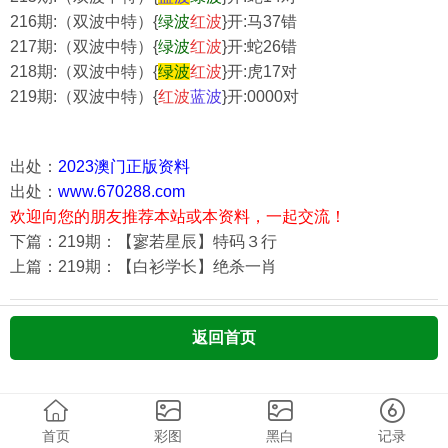
216期:（双波中特）{
绿
波
红
波
}开:马37错
217期:（双波中特）{
绿
波
红
波
}开:蛇26错
218期:（双波中特）{
绿
波
红
波
}开:虎17对
219期:（双波中特）{
红
波
蓝
波
}开:0000对
出处：
2023澳门正版资料
出处：
www.670288.com
欢迎向您的朋友推荐本站或本资料，一起交流！
下篇：219期：【寥若星辰】特码３行
上篇：219期：【白衫学长】绝杀一肖
返回首页
首页
彩图
黑白
记录