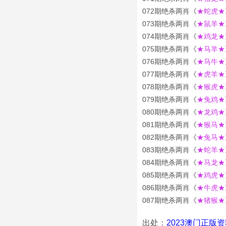
072期绝杀两肖《
★蛇虎★
073期绝杀两肖《
★鼠羊★
074期绝杀两肖《
★鸡龙★
075期绝杀两肖《
★马羊★
076期绝杀两肖《
★马牛★
077期绝杀两肖《
★虎羊★
078期绝杀两肖《
★猴虎★
079期绝杀两肖《
★兔鸡★
080期绝杀两肖《
★龙鸡★
081期绝杀两肖《
★猴马★
082期绝杀两肖《
★兔马★
083期绝杀两肖《
★蛇羊★
084期绝杀两肖《
★马龙★
085期绝杀两肖《
★鸡虎★
086期绝杀两肖《
★牛虎★
087期绝杀两肖《
★猪猴★
出处：
2023澳门正版