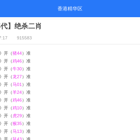
香港精华区
年代】绝杀二肖
:17
915583
》开（
猪44
）准
》开（
鸡46
）准
》开（
牛30
）准
》开（
龙27
）准
》开（
马01
）准
》开（
羊24
）准
》开（
鸡46
）准
》开（
鸡10
）准
》开（
虎29
）准
》开（
猴35
）准
》开（
马13
）准
》开（
鼠43
）准