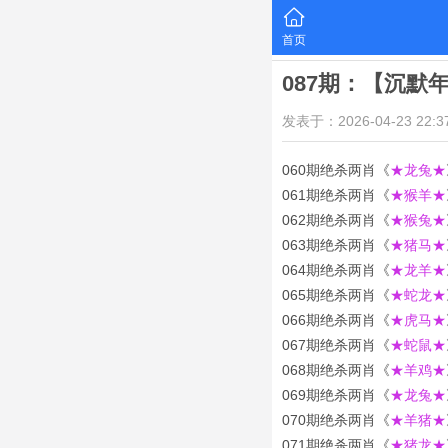
首页
087期：【沉默
发表于：2026-04-23 22:37
060期绝杀两肖《
★龙兔★
061期绝杀两肖《
★猴羊★
062期绝杀两肖《
★猴兔★
063期绝杀两肖《
★猪马★
064期绝杀两肖《
★龙羊★
065期绝杀两肖《
★蛇龙★
066期绝杀两肖《
★虎马★
067期绝杀两肖《
★蛇鼠★
068期绝杀两肖《
★羊鸡★
069期绝杀两肖《
★龙兔★
070期绝杀两肖《
★羊猪★
071期绝杀两肖《
★猪龙★