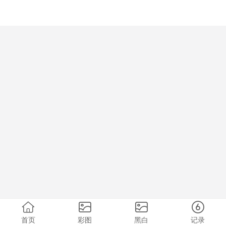
首页
彩图
黑白
记录