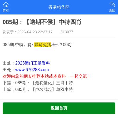
香港精华区
首页
返回
085期：【逾期不侯】中特四肖
发表于：2026-04-23 22:37:17
813077
085期:中特四肖≮
鼠马兔猪
≯开:？00对
出处：
2023澳门正版资料
出处：
www.670288.com
欢迎向您的朋友推荐本站或本资料，一起交流！
下篇：085期：【最初进化】三肖中特
上篇：085期：【声名鹊起】单双中特
返回首页