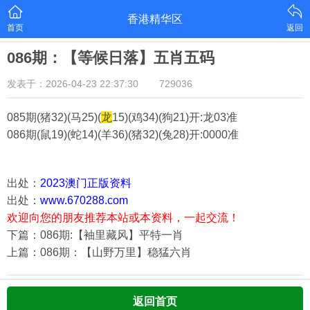
香港精华区
首页
返回
086期：【等候日落】五肖五码
发表于：2026-04-23 22:37:30
729036
085期(猪32)(马25)(
龙
15)(鸡34)(狗21)
开:龙03准
086期(鼠19)(蛇14)(羊36)(猪32)(兔28)
开:0000准
出处：
2023澳门正版资料
出处：
www.670288.com
欢迎向您的朋友推荐本站或本资料，一起交流！
下篇：086期:【袖里藏风】平特一肖
上篇：086期：【山野万里】稳猛六肖
返回首页